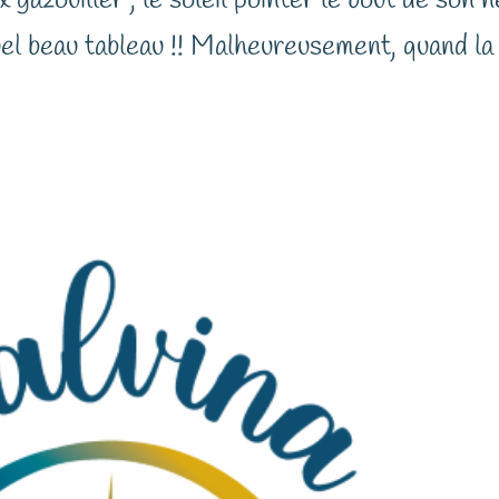
 gazouiller , le soleil pointer le bout de son 
uel beau tableau !! Malheureusement, quand la