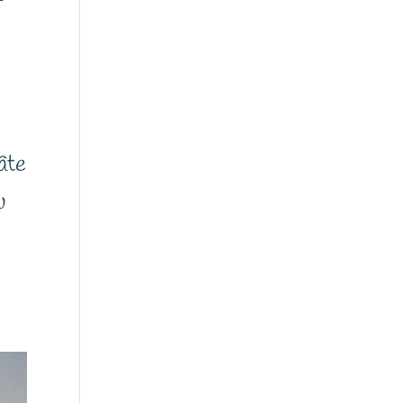
âte
u