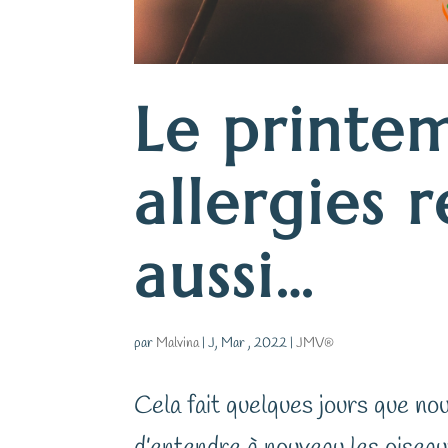
Le printem
allergies r
aussi…
par
Malvina
|
J, Mar , 2022
|
JMV®
Cela fait quelques jours que nou